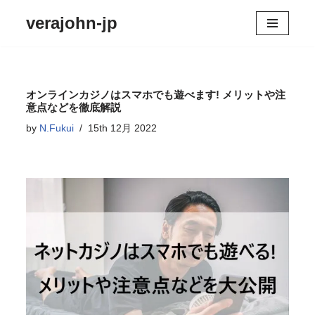
verajohn-jp
コ
ン
テ
ン
オンラインカジノはスマホでも遊べます! メリットや注
ツ
意点などを徹底解説
へ
by
N.Fukui
15th 12月 2022
ス
キ
ッ
プ