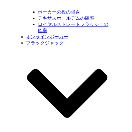
ポーカーの役の強さ
テキサスホールデムの確率
ロイヤルストレートフラッシュの
確率
オンラインポーカー
ブラックジャック