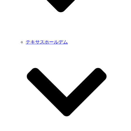
テキサスホールデム