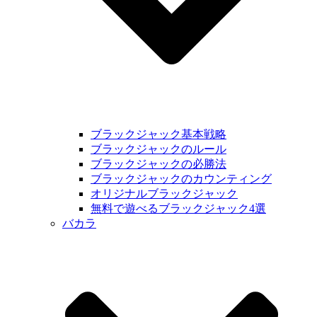
ブラックジャック基本戦略
ブラックジャックのルール
ブラックジャックの必勝法
ブラックジャックのカウンティング
オリジナルブラックジャック
無料で遊べるブラックジャック4選
バカラ