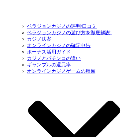
ベラジョンカジノの評判/口コミ
ベラジョンカジノの遊び方を徹底解説!
カジノ法案
オンラインカジノの確定申告
ボーナス活用ガイド
カジノとパチンコの違い
ギャンブルの還元率
オンラインカジノゲームの種類