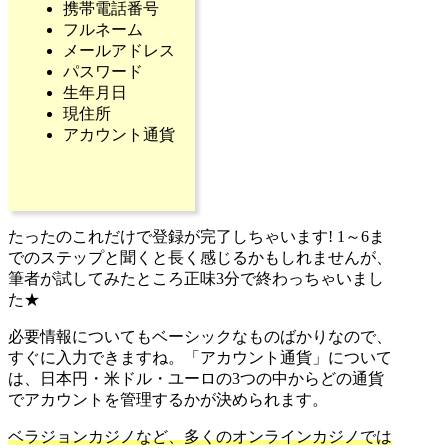
携帯電話番号
フルネーム
メールアドレス
パスワード
生年月日
現住所
アカウント通貨
たったのこれだけで登録が完了しちゃいます!
1～6
ま
でのステップと聞くと長く感じるかもしれませんが、
筆者が試してみたところ正味3分で終わっちゃいまし
た★
必要情報についてもベーシックなものばかりなので、
すぐに入力できますね。「アカウント通貨」について
は、日本円・米ドル・ユーロの3つの中からどの通貨
でアカウントを管理するかが決められます。
ベラジョンカジノなど、多くのオンラインカジノでは