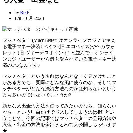
by
Red
17th 10月 2023
マッチベター
(MuchBetter)
はオンラインカジノで使え
る電子マネー決済!
ペイズ
(
旧
エコペイズ
)
やベガウォ
レット
(
旧
ヴィーナスポイント
)
と並んで、オンライ
ンカジノユーザーから最も愛されている電子マネー決
済の
1
つなんです♪
マッチベターという名前はなんとなーく見かけたこと
がある方でも、実際にどんな風に使うのか、そしてマ
ッチベターがどんな決済方法なのかは知らないという
方も多いのではないでしょうか?
新たな入出金の方法を使ってみたいのなら、知らない
からーという理由だけでパスしてしまうのは損!
とい
うことで、今回の記事ではマッチベターの登録方法や
入金・出金の方法を全部まとめて大公開しちゃいます
★