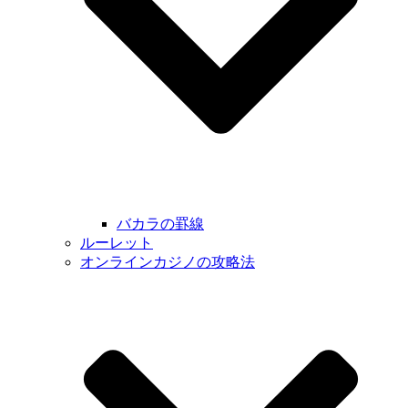
バカラの罫線
ルーレット
オンラインカジノの攻略法