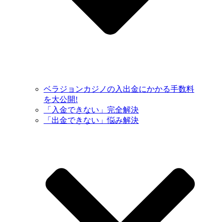
ベラジョンカジノの入出金にかかる手数料
を大公開!
「入金できない」完全解決
「出金できない」悩み解決