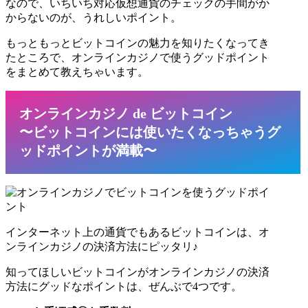
なので、いちいち対応仮想通貨のチェックの手間がか
からないのが、うれしいポイント。
もっともっとビットコインの魅力を知りたくなってき
たところで、オンラインカジノで使うグッドポイント
をまとめて教えちゃいます。
オンラインカジノ de ビットコイン
〜ビットコインには使いたくなっちゃうグ
ッドポイントが満載〜
インターネット上の通貨でもあるビットコインは、オ
ンラインカジノの決済方法にピッタリ♪
知ってほしいビットコインがオンラインカジノの決済
方法にグッドなポイントは、ぜんぶで4つです。