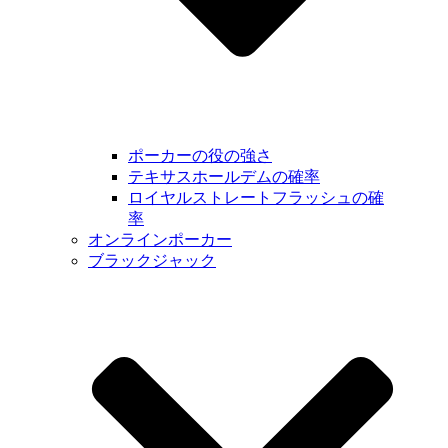
ポーカーの役の強さ
テキサスホールデムの確率
ロイヤルストレートフラッシュの確
率
オンラインポーカー
ブラックジャック