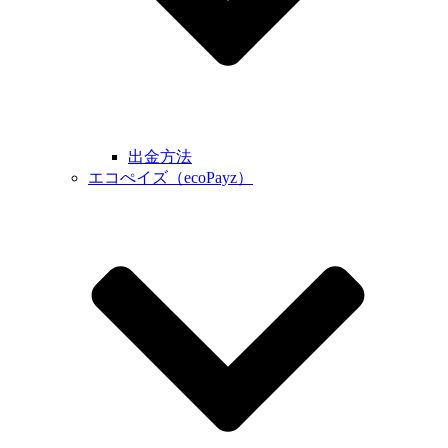
出金方法
エコぺイズ（ecoPayz）