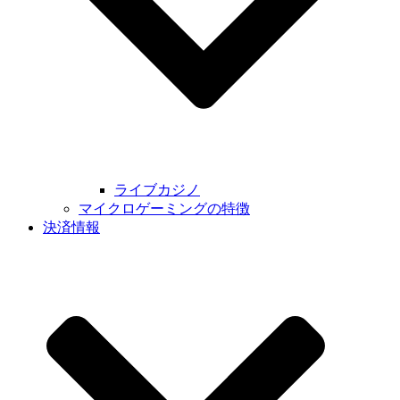
ライブカジノ
マイクロゲーミングの特徴
決済情報