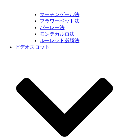
マーチンゲール法
フラワーベット法
パーレー法
モンテカルロ法
ルーレット必勝法
ビデオスロット