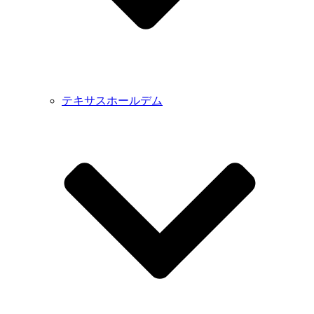
テキサスホールデム