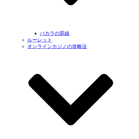
バカラの罫線
ルーレット
オンラインカジノの攻略法