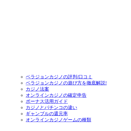
ベラジョンカジノの評判/口コミ
ベラジョンカジノの遊び方を徹底解説!
カジノ法案
オンラインカジノの確定申告
ボーナス活用ガイド
カジノとパチンコの違い
ギャンブルの還元率
オンラインカジノゲームの種類