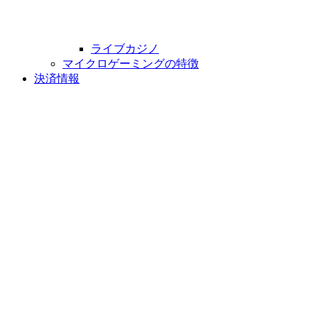
ライブカジノ
マイクロゲーミングの特徴
決済情報