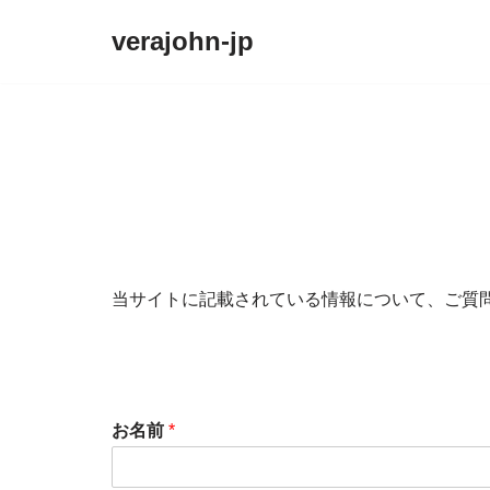
verajohn-jp
コ
ン
テ
ン
ツ
へ
ス
キ
ッ
当サイトに記載されている情報について、ご質
プ
お名前
*